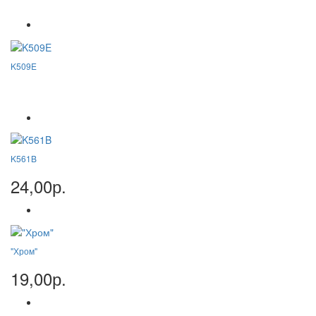
K509E
K561B
24,00р.
"Хром"
19,00р.