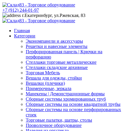
+7 (912) 244-01-97
г.Екатеринбург, ул.Ржевская, 83
Главная
Категории
Экономпанели и аксессуары
Решетки и навесные элементы
Перфорированная панель | Крючки на
перфорацию
Стеллажи торговые металлические
Стеллажи складские архивные
Торговая Мебель
Вешала для одежды, стойки
Вешалки (плечики)
Примерочные, зеркала
Манекены | Демонстрационные формы
Сборные системы хромированных труб
Сборные системы на основе квадратной трубы
Сборные системы на основе перфорированных
стоек
Торговые палатки, шатры, столы
Проволочное оборудование
Изделия из оргстекла