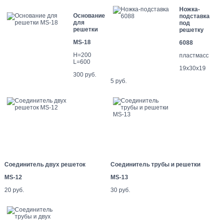
Ножка-
Основание
подставка
для
под
решетки
решетку
MS-18
6088
H=200
пластмасс
L=600
19х30х19
300 руб.
5 руб.
Соединитель двух решеток
Соединитель трубы и решетки
MS-12
MS-13
20 руб.
30 руб.