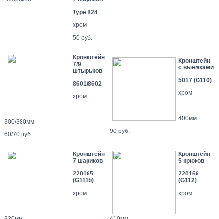
Type 824
хром
50 руб.
Кронштейн
Кронштейн
7/9
с выемками
штырьков
5017 (G110)
8601/8602
хром
хром
400мм
300/380мм
90 руб.
60/70 руб.
Кронштейн
Кронштейн
7 шариков
5 крюков
220165
220166
(G111b)
(G112)
хром
хром
330мм
410мм