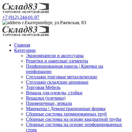
+7 (912) 244-01-97
г.Екатеринбург, ул.Ржевская, 83
Главная
Категории
Экономпанели и аксессуары
Решетки и навесные элементы
Перфорированная панель | Крючки на
перфорацию
Стеллажи торговые металлические
Стеллажи складские архивные
Торговая Мебель
Вешала для одежды, стойки
Вешалки (плечики)
Примерочные, зеркала
Манекены | Демонстрационные формы
Сборные системы хромированных труб
Сборные системы на основе квадратной трубы
Сборные системы на основе перфорированных
стоек