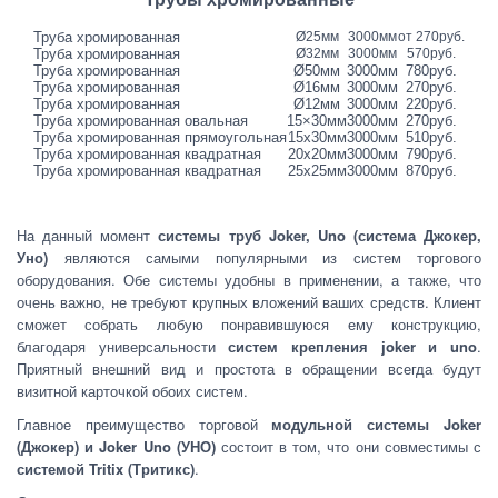
.
Труба хромированная
Ø25мм
3000мм
от 270руб.
Труба хромированная
Ø32мм
3000мм
570руб.
Труба хромированная
Ø50мм
3000мм
780руб.
Труба хромированная
Ø16мм
3000мм
270руб.
Труба хромированная
Ø12мм
3000мм
220руб.
Труба хромированная овальная
15×30мм
3000мм
270руб.
Труба хромированная прямоугольная
15х30мм
3000мм
510руб.
Труба хромированная квадратная
20х20мм
3000мм
790руб.
Труба хромированная квадратная
25х25мм
3000мм
870руб.
На данный момент
системы труб Joker, Uno (система Джокер,
Уно)
являются самыми популярными из систем торгового
оборудования. Обе системы удобны в применении, а также, что
очень важно, не требуют крупных вложений ваших средств. Клиент
сможет собрать любую понравившуюся ему конструкцию,
благодаря универсальности
систем крепления joker и uno
.
Приятный внешний вид и простота в обращении всегда будут
визитной карточкой обоих систем.
Главное преимущество торговой
модульной системы Joker
(Джокер) и Joker Uno (УНО)
состоит в том, что они совместимы с
системой Tritix (Тритикс)
.