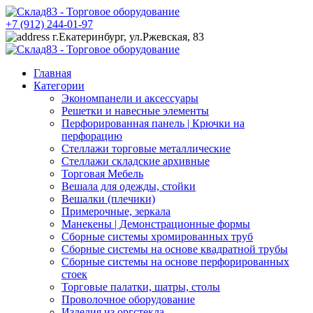
+7 (912) 244-01-97
г.Екатеринбург, ул.Ржевская, 83
Главная
Категории
Экономпанели и аксессуары
Решетки и навесные элементы
Перфорированная панель | Крючки на
перфорацию
Стеллажи торговые металлические
Стеллажи складские архивные
Торговая Мебель
Вешала для одежды, стойки
Вешалки (плечики)
Примерочные, зеркала
Манекены | Демонстрационные формы
Сборные системы хромированных труб
Сборные системы на основе квадратной трубы
Сборные системы на основе перфорированных
стоек
Торговые палатки, шатры, столы
Проволочное оборудование
Изделия из оргстекла